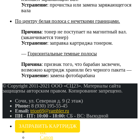
Устранение
: прочистка или замена заряжающегося
вала
По центру белая полоса с нечеткими границами.
Причина
: тонер не поступает на магнитный вал.
(заканчивается тонер)
Устранение
: заправка картриджа тонером.
—
Горизонтальные темные полосы
Причина
: признак того, что барабан засвечен,
возможно картридж хранили без черного пакета —
Устранение:
замена фотобарабана
© Copyright 2011-2021 ООО «СЦ23». Материалы сайта
защищены авторским правом. Копирование запрещено.
Сочи, ул. Северная д. 9 (2 этаж)
Phone:
8 (930) 195-55-45
Email:
trion69@rambler.ru
ПН - ПТ: 10:00 - 18:00:
СБ - ВС: Выходной
ЗАПРАВИТЬ КАРТРИДЖ
HP
Canon