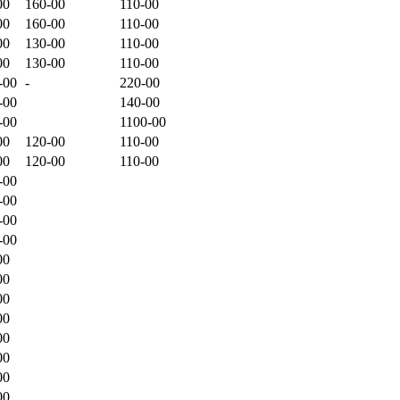
00
160-00
110-00
00
160-00
110-00
00
130-00
110-00
00
130-00
110-00
-00
-
220-00
-00
140-00
-00
1100-00
00
120-00
110-00
00
120-00
110-00
-00
-00
-00
-00
00
00
00
00
00
00
00
00